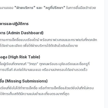
นุนงานของ
"ฝ่ายบริหาร" และ "ครูที่ปรึกษา"
ในการยื่นมือเข้าช่วย
ิหารและปฏิบัติการ
ิหาร (Admin Dashboard)
นะการเช็คชื่อแบบเรียลไทม์ พร้อมกราฟวงกลมและกราฟแท่งที่กดคลิก
ด้อย่างละเอียด เพื่อให้ฝ่ายบริหารใช้ตัดสินใจเชิงนโยบาย
่ยงสูง (High Risk Table)
่อผู้เรียนที่ตกเกณฑ์ "วิกฤต" ทุกคนพร้อมระบุห้องเรียนและชื่อครูที่
นการปริ้นท์ ส่งต่อให้งานแนะแนว หรืองานปกครองได้อย่างรวดเร็ว
คชื่อ (Missing Submissions)
ที่ยังไม่ได้ทำการเช็คชื่อ หรือทำการเช็คชื่อแล้วแต่ยังบันทึกไม่ครบ
อให้การเก็บสถิติมีความแม่นยำและเที่ยงตรงมากที่สุด