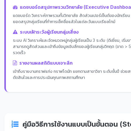
แดชบอร์ดสรุปภาพรวมวิทยาลัย (Executive Dashboa
แดชบอร์ด วิเคราะห์ภาพรวมทั้งวิทยาลัย สัดส่วนเปอร์เซ็นต์ของนักเรียน
ยอดสรุปกลุ่มเรียนที่ทำการเช็คชื่อแล้วในแต่ละวันแบบเรียลไทม์
ระบบเฝ้าระวังผู้เรียนกลุ่มเสี่ยง
ระบบ AI วิเคราะห์และจัดหมวดหมู่กลุ่มผู้เรียนเป็น 3 ระดับ (ดีเยี่ยม, เริ่
สามารถดูสัดส่วนและเข้าถึงข้อมูลเชิงลึกของผู้เรียนกลุ่มวิกฤต (ขาด > 5 ค
รวดเร็ว
รายงานผลสถิติแบบเจาะลึก
เข้าถึงรายงานกราฟแท่ง กราฟโดนัท แยกตามสาขาวิชา ระดับชั้นปี ช่ว
ตัดสินใจและการประเมินคุณภาพสถานศึกษา
คู่มือวิธีการใช้งานแบบเป็นขั้นตอน 