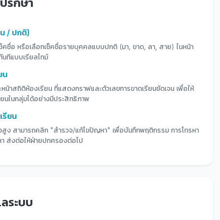
่ปรึกษา
กน / ปกติ)
คชื่อ หรือเลือกเช็คชื่อรายบุคคลแบบปกติ (มา, ขาด, ลา, สาย) ในหน้า
ทันทีแบบเรียลไทม์
ยน
น้าสถิติห้องเรียน ที่แสดงกราฟและตัวเลขการขาดเรียนชัดเจน เพื่อให้
ียนในกลุ่มได้อย่างมีประสิทธิภาพ
เรียน
สี่ยงสูง สามารถคลิก "สำรวจ/แก้ไขปัญหา" เพื่อบันทึกพฤติกรรม การโทรหา
หา ส่งต่อให้ฝ่ายปกครองต่อไป
ูแลระบบ