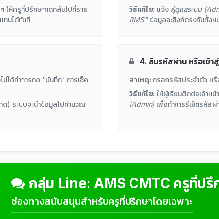
ๆ ให้ครูที่ปรึกษากดกลับไปที่ราย
วิธีแก้ไข:
แจ้ง
ผู้ดูแลระบบ (Ad
งแทนได้ทันที
RMS"
ข้อมูลจะซิงก์ตรงกันทั้งห
ต
4. ลืมรหัสผ่าน หรือเข้าสู
งไม่ได้ทำการกด "บันทึก" การเช็ค
สาเหตุ:
กรอกรหัสประจำตัว หรือรห
วิธีแก้ไข:
ให้ผู้เรียนติดต่อเจ้าหน
รือขาด) ระบบจะนำข้อมูลไปคำนวณ
(Admin)
เพื่อทำการรีเซ็ตรหัสผ่า
กลุ่ม Line: AMS CMTC ครูที่ปรึ
ช่องทางสนับสนุนสำหรับครูที่ปรึกษาโดยเฉพาะ